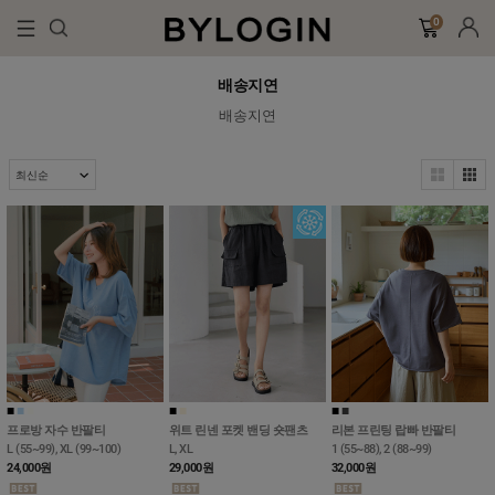
0
배송지연
배송지연
■
■
■
■
■
■
■
■
프로방 자수 반팔티
위트 린넨 포켓 밴딩 숏팬츠
리본 프린팅 랍빠 반팔티
L (55~99), XL (99~100)
L, XL
1 (55~88), 2 (88~99)
24,000
원
29,000
원
32,000
원