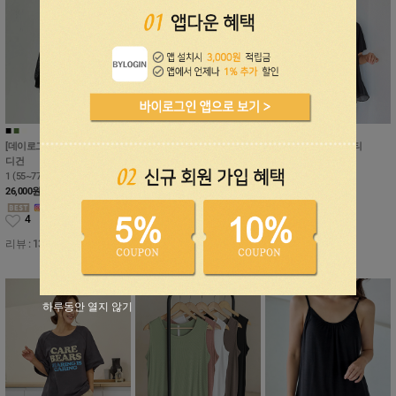
■
■
■
■
■
■
퓨어 린넨 핀턱 브이넥 나시
[데이로그인]파운드 시스루 가
L (55~99), XL (99~100)
비스카 레이어드 반팔티
디건
24,000
원
1 (55~88), 2 (88~99)
1 (55~77), 2 (77~88)
36,000
원
0
26,000
원
1
4
리뷰 : 13개
하루동안 열지 않기