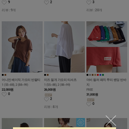
9
2
3
리뷰 : 9개
리뷰 : 20개
■
■
■
■
■
■
■
■
■
■
■
■
어니언 베이직 가오리 반팔티
미즈 절개 가오리 티셔츠
더비 컬러 패치 쭈리 밴딩 반바
1 (55~88), 2 (88~99)
1 (55~88), 2 (88~99)
지
22,000
원
26,000
원
FREE
0
31,000
원
2
0
리뷰 : 8개