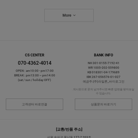
More
CS CENTER
BANK INFO
070-4362-4014
NH 301-0155-7192-41
WR 1005-202-559800
OPEN : am10:00 - pm17:00
KB 018301-04-179689
BREAK : pm13:00 ~ pm14:00
IBK 267-056576-01-027
(sat / sun / holiday OFF)
예금주:(주)라일론_바이로그인
게시판으로 문의 남겨주시면 빠른 답변을 받아보실
수 있습니다.
고객센터 바로연결
상품문의 바로가기
[교환/반품 주소]
서울 송파구 풍납동 177-7 203호