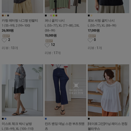
■
■
■
■
■
■
■
■
■
■
카링 레터링 나그랑 반팔티
퍼니 골지 나시
로브 셔링 골지 나시
1 (55~99), 2 (99~100)
L (55~77), XL (77~88), 2XL
L (55~77), XL (88~99)
26,000
원
(88~99)
17,000
원
15,000
원
2
0
12
리뷰 : 13개
리뷰 : 1개
리뷰 : 17개
■
■
■
■
■
미스트 체크 박시 남방
칸즈 밴딩 데님 스판 부츠컷팬
[데이로그인]카닝 레이스 펀칭
L (55~99), XL (100~110)
츠
블라우스