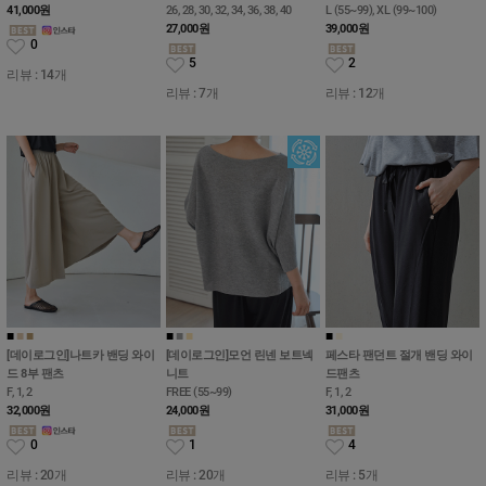
41,000
원
26, 28, 30, 32, 34, 36, 38, 40
L (55~99), XL (99~100)
27,000
원
39,000
원
0
5
2
리뷰 : 14개
리뷰 : 7개
리뷰 : 12개
■
■
■
■
■
■
■
■
[데이로그인]나트카 밴딩 와이
[데이로그인]모언 린넨 보트넥
페스타 팬던트 절개 밴딩 와이
드 8부 팬츠
니트
드팬츠
F, 1, 2
FREE (55~99)
F, 1, 2
32,000
원
24,000
원
31,000
원
0
1
4
리뷰 : 20개
리뷰 : 20개
리뷰 : 5개