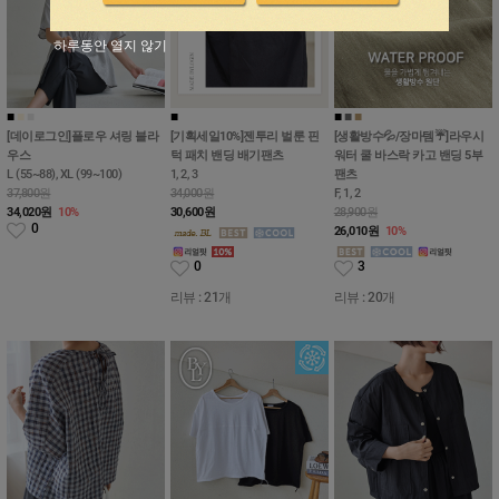
하루동안 열지 않기
■
■
■
■
■
■
■
[데이로그인]플로우 셔링 블라
[기획세일10%]젠투리 벌룬 핀
[생활방수💦/장마템☔️]라우시
우스
턱 패치 밴딩 배기팬츠
워터 쿨 바스락 카고 밴딩 5부
L (55~88), XL (99~100)
1, 2, 3
팬츠
37,800원
34,000원
F, 1, 2
34,020
원
10%
30,600
원
28,900원
0
26,010
원
10%
0
3
리뷰 : 21개
리뷰 : 20개