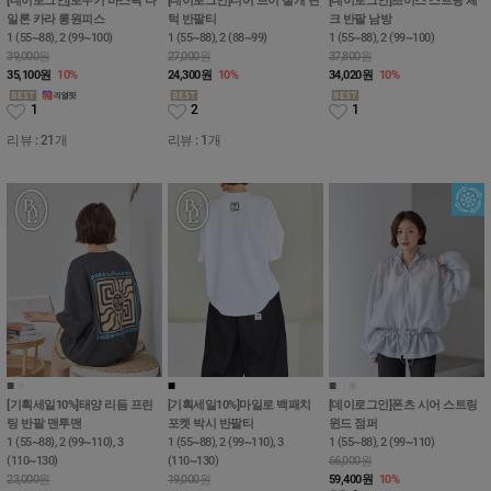
[데이로그인]로우키 바스락 나
[데이로그인]디어 브이 절개 핀
[데이로그인]초이스 스트링 체
일론 카라 롱원피스
턱 반팔티
크 반팔 남방
1 (55~88), 2 (99~100)
1 (55~88), 2 (88~99)
1 (55~88), 2 (99~100)
39,000원
27,000원
37,800원
35,100
원
10%
24,300
원
10%
34,020
원
10%
1
2
1
리뷰 : 21개
리뷰 : 1개
■
■
■
■
■
■
■
[기획세일10%]태양 리듬 프린
[기획세일10%]마일로 백패치
[데이로그인]폰츠 시어 스트링
팅 반팔 맨투맨
포켓 박시 반팔티
윈드 점퍼
1 (55~88), 2 (99~110), 3
1 (55~88), 2 (99~110), 3
1 (55~88), 2 (99~110)
(110~130)
(110~130)
66,000원
23,000원
19,000원
59,400
원
10%