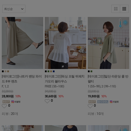
■
■
■
■
■
■
■
■
■
■
■
[데이로그인]나트카 밴딩 와이
[데이로그인]워싱 프릴 뒤패치
[데이로그인]밑단 라운딩 쿨 반
드 8부 팬츠
가오리 블라우스
팔티
F, 1, 2
FREE (55~100)
1 (55~99), 2 (99~110)
32,000원
34,000원
22,000원
28,800
원
10%
30,600
원
10%
19,800
원
10%
0
0
0
리뷰 : 20개
리뷰 : 10개