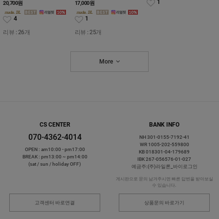
1
20,700
원
17,000
원
4
1
리뷰 : 26개
리뷰 : 25개
More
CS CENTER
BANK INFO
070-4362-4014
NH 301-0155-7192-41
WR 1005-202-559800
OPEN : am10:00 - pm17:00
KB 018301-04-179689
BREAK : pm13:00 ~ pm14:00
IBK 267-056576-01-027
(sat / sun / holiday OFF)
예금주:(주)라일론_바이로그인
게시판으로 문의 남겨주시면 빠른 답변을 받아보실
수 있습니다.
고객센터 바로연결
상품문의 바로가기