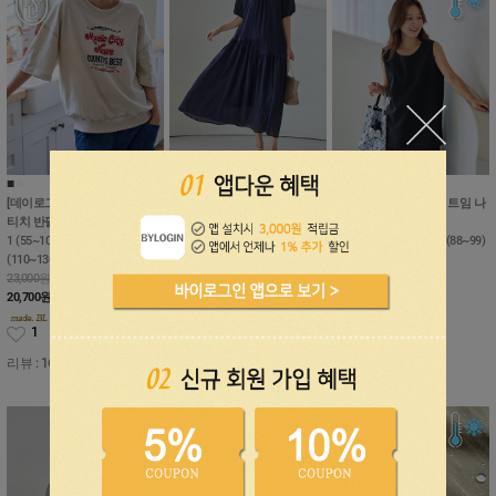
■
■
■
■
■
■
[데이로그인]뮤직시티 나염 스
[데이로그인]디클 링클프리 셔
[데이로그인]모이브 쿨 트임 나
티치 반팔 맨투맨
링 롱원피스
시
1 (55~100), 2 (100~110), 3
1 (55~77), 2 (88~99)
1 (55~77), 2 (77~88), 3 (88~99)
(110~130)
61,000원
17,000원
23,000원
54,900
원
10%
15,300
원
10%
0
20,700
원
10%
1
1
리뷰 : 16개