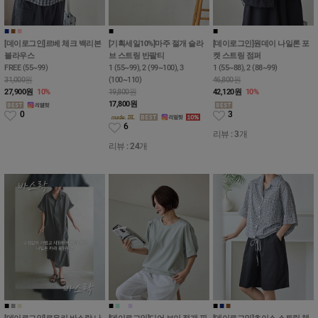
■
■
■
■
■
■
■
[데이로그인]르베 체크 백리본
[기획세일10%]마주 절개 슬라
[데이로그인]원데이 나일론 포
블라우스
브 스트링 반팔티
켓 스트링 점퍼
FREE (55~99)
1 (55~99), 2 (99~100), 3
1 (55~88), 2 (88~99)
31,000원
(100~110)
46,800원
27,900
원
10%
19,800원
42,120
원
10%
17,800
원
0
3
6
리뷰 : 3개
리뷰 : 24개
■
■
■
■
■
■
■
■
■
■