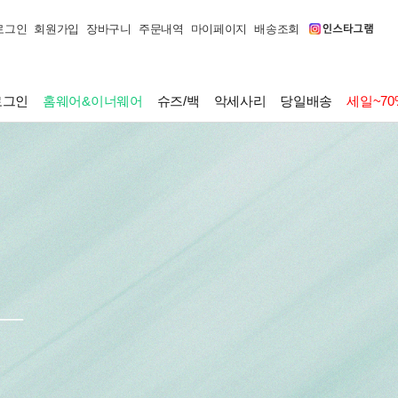
로그인
회원가입
장바구니
주문내역
마이페이지
배송조회
로그인
홈웨어&이너웨어
슈즈/백
악세사리
당일배송
세일~70