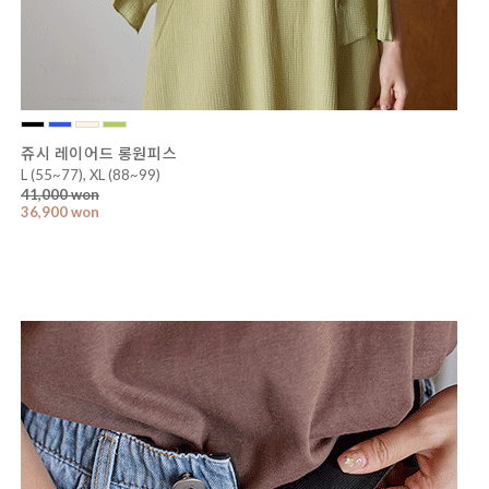
쥬시 레이어드 롱원피스
L (55~77), XL (88~99)
41,000 won
36,900 won