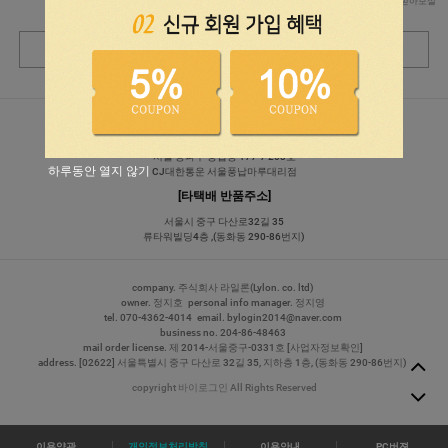
게시판으로 문의 남겨주시면 빠른 답변을 받아보실
수 있습니다.
고객센터 바로연결
상품문의 바로가기
[교환/반품 주소]
서울 송파구 풍납동 177-7 203호
하루동안 열지 않기
CJ대한통운 서울풍납마루대리점
[타택배 반품주소]
서울시 중구 다산로32길 35
류타워빌딩4층 ,(동화동 290-86번지)
company. 주식회사 라일론(Lylon. co. ltd)
owner. 정지호
personal info manager. 정지영
tel.
070-4362-4014
email.
bylogin2014@naver.com
business no. 204-86-48463
mail order license. 제 2014-서울중구-0331호
[사업자정보확인]
address. [02622] 서울특별시 중구 다산로 32길 35, 지하층 1층, (동화동 290-86번지)
copyright 바이로그인 All Rights Reserved
이용약관
개인정보처리방침
이용안내
PC버젼