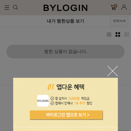
0
내가 찜한상품 보기
전체삭제
찜한 상품이 없습니다.
CS CENTER
BANK INFO
070-4362-4014
NH 301-0155-7192-41
WR 1005-202-559800
OPEN : am10:00 - pm17:00
KB 018301-04-179689
BREAK : pm13:00 ~ pm14:00
IBK 267-056576-01-027
(sat / sun / holiday OFF)
예금주:(주)라일론_바이로그인