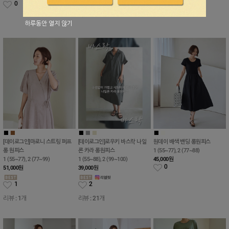
0
0
0
하루동안 열지 않기
■
■
■
■
■
■
■
[데이로그인]마로니 스트링 퍼프
[데이로그인]로우키 바스락 나일
원데이 배색 밴딩 롱원피스
롱 원피스
론 카라 롱원피스
1 (55~77), 2 (77~88)
1 (55~77), 2 (77~99)
1 (55~88), 2 (99~100)
45,000
원
0
51,000
원
39,000
원
1
2
리뷰 : 1개
리뷰 : 21개