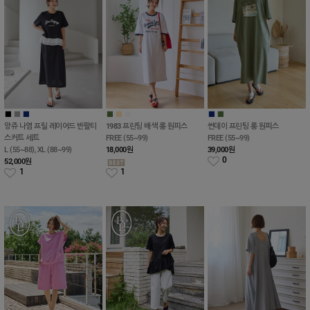
■
■
■
■
■
■
■
■
앙쥬 나염 프릴 레이어드 반팔티
1983 프린팅 배색 롱 원피스
썬데이 프린팅 롱 원피스
스커트 세트
FREE (55~99)
FREE (55~99)
L (55~88), XL (88~99)
18,000
원
39,000
원
0
52,000
원
1
1