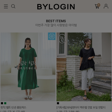
0
BEST ITEMS
이번주 가장 많이 사랑받은 아이템
■
■
■
■
핀턱 벨트 린넨 롱원피스
[기획세일10%]렌아이 백라벨 언발 프릴 반팔티
L (55~77), XL (77~99)
1 (55~77), 2 (88~99)