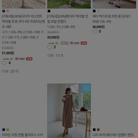
■
■
■
■
■
■
[기획세일10%]다이브 피그먼트
[기획세일10%]렌아이 백라벨 언
채이 백스트랩 포켓 롱 원피스
백라벨 포켓 조끼 5부 트레이닝팬
발 프릴 반팔티
FREE (55~99)
츠 세트
1 (55~77), 2 (88~99)
36,000
원
0
상의 1 (55~99), 2 (100~130) 하
26,000원
의 1 (55~77), 2 (88~100), 3
23,000
원
(110~130)
3
57,000원
51,000
원
리뷰 : 11개
6
리뷰 : 21개
■
■
아이린 셔링 반팔 블라우스 스커