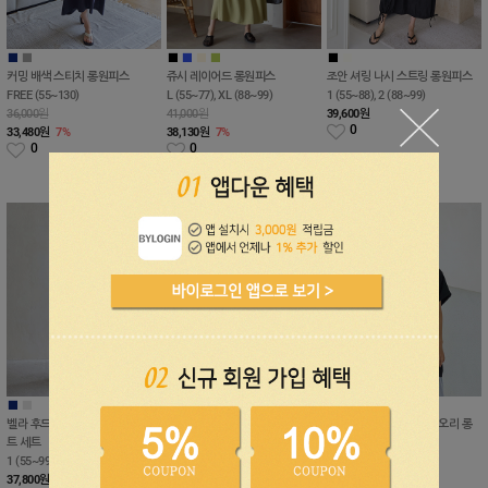
■
■
■
■
■
■
■
■
커밍 배색 스티치 롱원피스
쥬시 레이어드 롱원피스
조안 셔링 나시 스트링 롱원피스
FREE (55~130)
L (55~77), XL (88~99)
1 (55~88), 2 (88~99)
36,000원
41,000원
39,600
원
0
33,480
원
7%
38,130
원
7%
0
0
■
■
■
■
■
벨라 후드 레이어드 반팔티 스커
[데이로그인]디클 링클프리 셔링
솔티 스트라이프 배색 가오리 롱
트 세트
롱원피스
원피스
1 (55~99), 2 (99~100)
1 (55~77), 2 (88~99)
FREE (55~100)
37,800
원
61,000
원
43,000
원