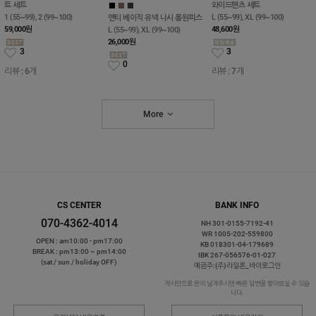
트 세트
■
■
■
■
■
1 (55~99), 2 (99~100)
엔티 베이직 유넥 나시 롱원피스
니즈 유넥 레이어드 반팔티 밴딩
59,000
원
L (55~99), XL (99~100)
와이드팬츠 세트
26,000
원
L (55~99), XL (99~100)
3
48,600
원
0
리뷰 : 6개
3
리뷰 : 7개
More
CS CENTER
BANK INFO
070-4362-4014
NH 301-0155-7192-41
WR 1005-202-559800
OPEN : am10:00 - pm17:00
KB 018301-04-179689
BREAK : pm13:00 ~ pm14:00
IBK 267-056576-01-027
(sat / sun / holiday OFF)
예금주:(주)라일론_바이로그인
게시판으로 문의 남겨주시면 빠른 답변을 받아보실 수 있습