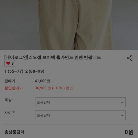
[데이로그인]리오셀 브이넥 홀가먼트 린넨 반팔니트
8
1 (55~77), 2 (88~99)
판매가
41,000원
할인판매가
36,900
원
(-
10%
) 할인
색상
사이즈
0
원
총상품금액